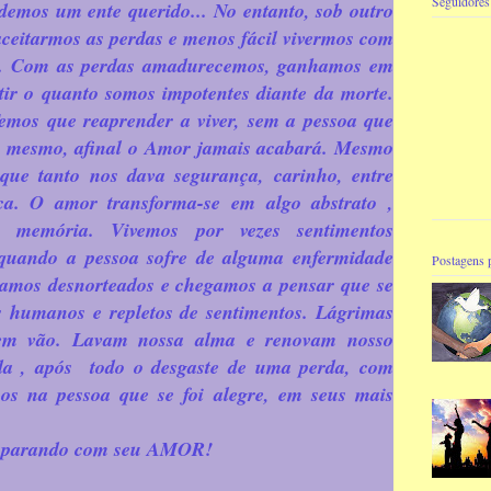
Seguidores
emos um ente querido... No entanto, sob outro
 aceitarmos as perdas e menos fácil vivermos com
m. Com as perdas amadurecemos, ganhamos em
tir o quanto somos impotentes diante da morte.
mos que reaprender a viver, sem a pessoa que
e mesmo, afinal o Amor jamais acabará. Mesmo
que tanto nos dava segurança, carinho, entre
ica. O amor transforma-se em algo abstrato ,
 memória. Vivemos por vezes sentimentos
e quando a pessoa sofre de alguma enfermidade
Postagens 
camos desnorteados e chegamos a pensar que se
mos humanos e repletos de sentimentos. Lágrimas
em vão. Lavam nossa alma e renovam nosso
ida , após todo o desgaste de uma perda, com
os na pessoa que se foi alegre, em seus mais
mparando com seu AMOR!