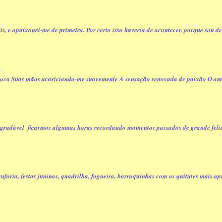
s, e apaixonei-me de primeira. Por certo isso haveria de acontecer, porque sou d
o
 boca Suas mãos acariciando-me suavemente A sensação renovada de paixão O amo
radável ficarmos algumas horas recordando momentos passados de grande felicid
uforia, festas juninas, quadrilha, fogueira, barraquinhas com os quitutes mais apr