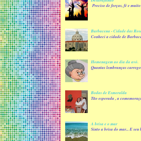
Preciso de forças, fé e muit
Barbacena - Cidade das Ros
Conheci a cidade de Barbace
Homenagem ao dia da avó.
Quantas lembranças carrego 
Bodas de Esmeralda
Tão esperada , a comemoraçã
A brisa e o mar
Sinto a brisa do mar... E se