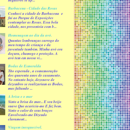
negativos se ap...
Barbacena - Cidade das Rosas
Conheci a cidade de Barbacena e
fui ao Parque de Exposições
contemplar as Rosas. Essa bela
cidade, nos presenteia com b...
Homenagem ao dia da avó.
Quantas lembranças carrego do
meu tempo de criança e da
juventude também. Minha avó era
doçura, chamego e proteção. A
avó tem em nossa vi...
Bodas de Esmeralda
Tão esperada , a comemoração
dos quarenta anos de casamento.
No entanto hoje, dezenove de
dezembro se realizariam as Bodas,
mas faltando ...
A brisa e o mar
Sinto a brisa do mar... E seu beijo
suave Que acaricia-me E faz bem.
Sinto o calor de seus braços
Envolvendo-me Dizendo
clarament...
Viagem inesquecível.