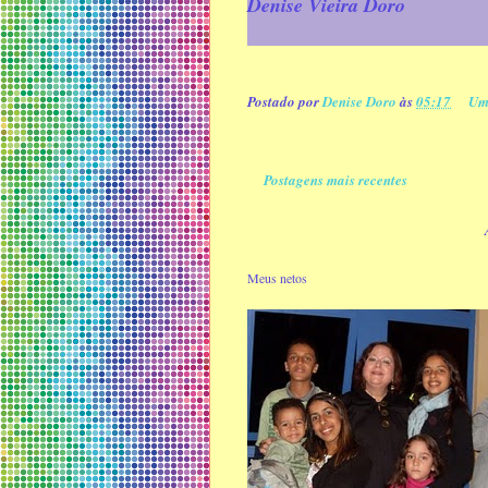
Denise Vieira Doro
Postado por
Denise Doro
às
05:17
Um
Postagens mais recentes
Meus netos