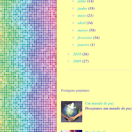
julho
(14)
►
junho
(19)
►
maio
(21)
►
abril
(34)
►
março
(50)
►
fevereiro
(16)
►
janeiro
(1)
►
2010
(26)
►
2009
(27)
►
Postagens populares
Um mundo de paz
Desejamos um mundo de paz. E
Desabafando