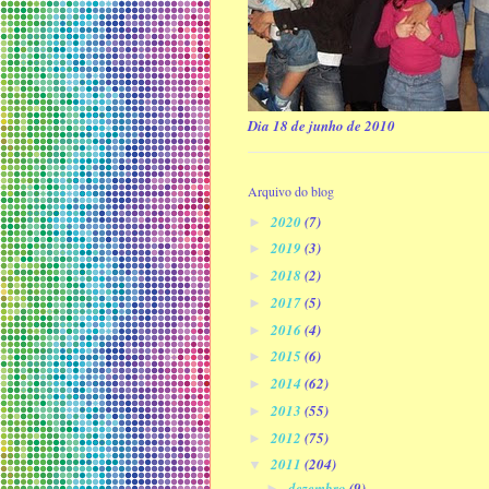
Dia 18 de junho de 2010
Arquivo do blog
2020
(7)
►
2019
(3)
►
2018
(2)
►
2017
(5)
►
2016
(4)
►
2015
(6)
►
2014
(62)
►
2013
(55)
►
2012
(75)
►
2011
(204)
▼
dezembro
(9)
►