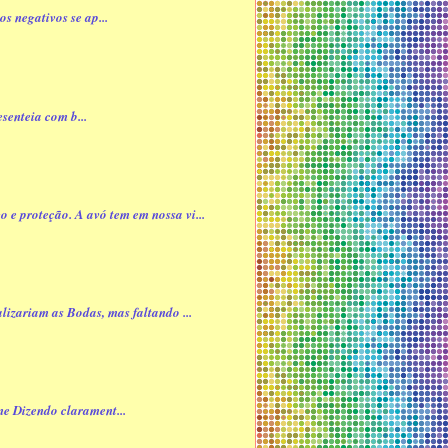
s negativos se ap...
senteia com b...
e proteção. A avó tem em nossa vi...
izariam as Bodas, mas faltando ...
me Dizendo clarament...