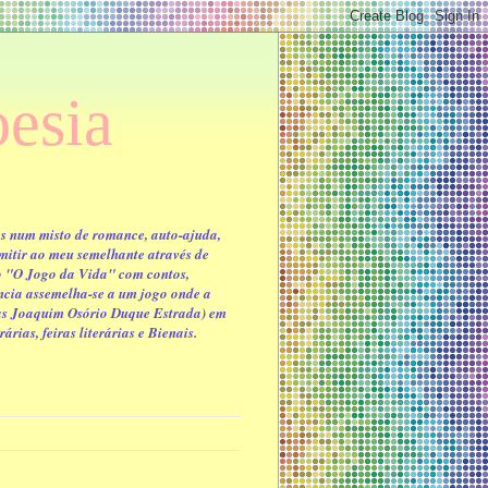
oesia
as num misto de romance, auto-ajuda,
mitir ao meu semelhante através de
o "O Jogo da Vida" com contos,
ência assemelha-se a um jogo onde a
ras Joaquim Osório Duque Estrada) em
árias, feiras literárias e Bienais.