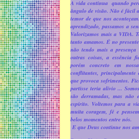
A vida continua quando perd
ângulo de visão. Não é fácil
temor de que nos aconteça
aprendizado, passamos a sen
Valorizamos mais a VIDA. Te
tanto amamos. É no present
não tendo mais a presença 
outras coisas, a essência f
porém concreto em nossa
conflitantes, principalment
que provoca sofrimentos. Fi
partisse teria alívio ... So
são derramadas, mas não 
espírito. Voltemos para a v
muita coragem, fé e pensem
belos momentos entre nós.
E que Deus continue nos a