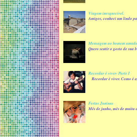
Viagem inesquecível.
Amigos, conheci um lindo paí
Mensagem ao homem amad
Quero sentir o gosto de sua
Recordar é viver- Parte I
Recordar é viver. Como é ag
Festas Juninas
Mês de junho, mês de muita e