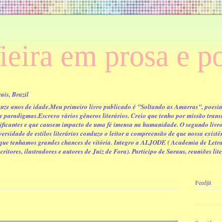
ieira em prosa e p
ais, Brazil
 onze anos de idade.Meu primeiro livro publicado é "Soltando as Amarras", poesi
 paradigmas.Escrevo vários gêneros literários. Creio que tenho por missão trans
dificantes e que causem impacto de uma fé imensa na humanidade. O segundo livr
ersidade de estilos literários conduzo o leitor a compreensão de que nossa exist
a que tenhamos grandes chances de vitória. Integro a ALJODE ( Academia de Let
ritores, ilustradores e autores de Juiz de Fora). Participo de Saraus, reuniões liter
Feedjit